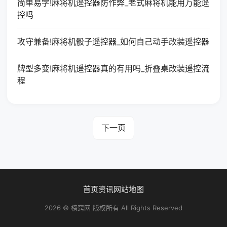
简单易学!麻将机遥控器防作弊_老式麻将机能用万能遥
控吗
攻守兼备!麻将机骰子遥控器_如何自己动手改装遥控器
牌型多变!麻将机遥控器真的有用吗_折叠桌改装遥控流
程
下一页
首页
资讯
网站地图
2026 © 榜窍网 版权所有 All Rights Reserved