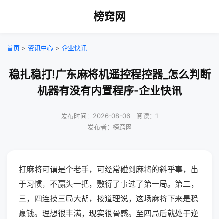
榜窍网
首页
>
资讯中心
>
企业快讯
稳扎稳打!广东麻将机遥控程控器_怎么判断
机器有没有内置程序-企业快讯
发布时间：2026-08-06｜阅读：1
发布者：榜窍网
打麻将可谓是个老手，可经常碰到麻将的斜乎事，出
于习惯，不赢头一把，敷衍了事过了第一局。第二，
三，四连摸三局大胡，按道理说，这场麻将下来是稳
赢钱。理想很丰满，现实很骨感。至四局后就处于逆