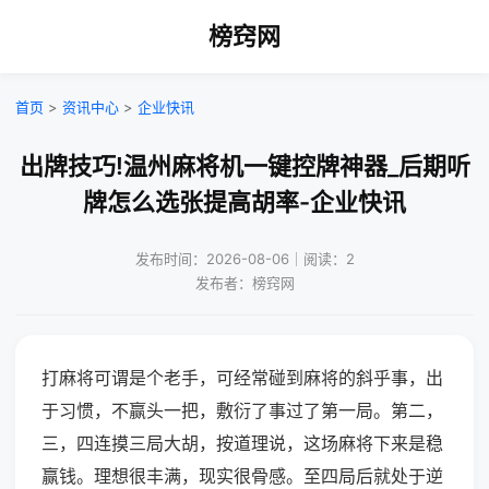
榜窍网
首页
>
资讯中心
>
企业快讯
出牌技巧!温州麻将机一键控牌神器_后期听
牌怎么选张提高胡率-企业快讯
发布时间：2026-08-06｜阅读：2
发布者：榜窍网
打麻将可谓是个老手，可经常碰到麻将的斜乎事，出
于习惯，不赢头一把，敷衍了事过了第一局。第二，
三，四连摸三局大胡，按道理说，这场麻将下来是稳
赢钱。理想很丰满，现实很骨感。至四局后就处于逆