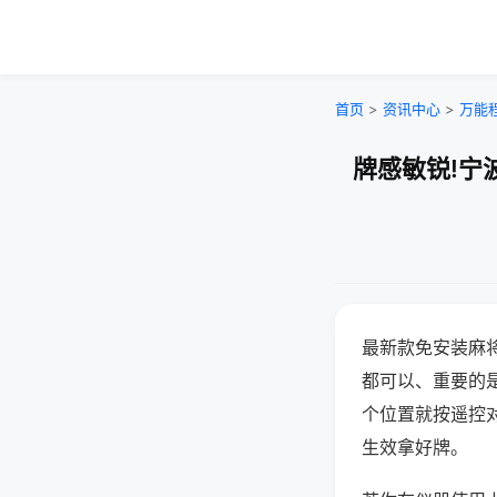
首页
>
资讯中心
>
万能
牌感敏锐!宁
最新款免安装麻
都可以、重要的是
个位置就按遥控
生效拿好牌。