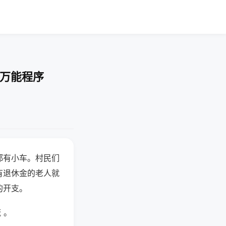
-万能程序
都有小车。村民们
有退休金的老人就
的开支。
 。