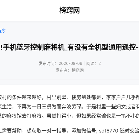
榜窍网
程序
!手机蓝牙控制麻将机_有没有全机型通用遥控
发布时间：2026-08-06｜阅读：2
发布者：榜窍网
农村的条件越来越好，村里别墅、楼房到处都是，家家户户几乎
康生活，不再为一日三餐为而奔波劳碌。于是村里一些妇女或者
里的麻将馆去打麻将。虽然打得小，但如果经常输也是一笔不小
需要帮助，想获取一对一指导，添加微信号; sdf6770 随时交流