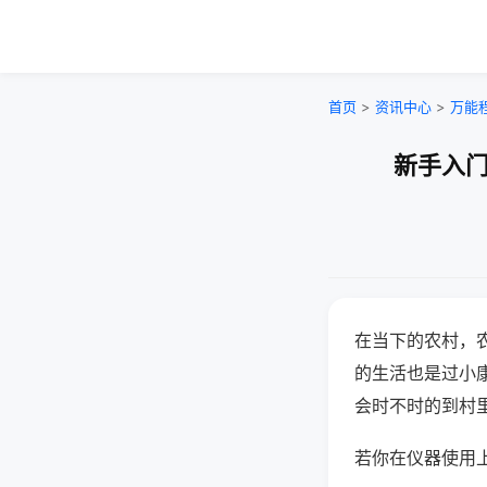
首页
>
资讯中心
>
万能
新手入门
在当下的农村，
的生活也是过小
会时不时的到村
若你在仪器使用上