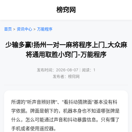
榜窍网
首页
>
资讯中心
>
万能程序
少输多赢!扬州一对一麻将程序上门_大众麻
将通用取胜小窍门-万能程序
发布时间：2026-08-07｜阅读：1
发布者：榜窍网
所谓的"听声音辨好牌"、"看抖动猜牌面"基本没有科
学依据。牌面是朝下的，机器本身也不知道哪张牌是
什么，怎么可能通过声音和抖动暴露信息。只有懂了
手机或者使用遥控器。