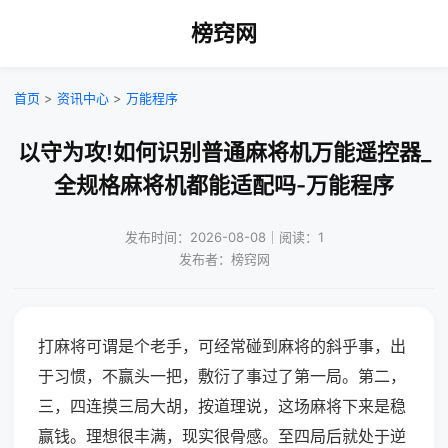
榜窍网
首页
>
资讯中心
>
万能程序
以守为攻!如何识别普通麻将机万能遥控器_
全规格麻将机都能适配吗-万能程序
发布时间：2026-08-08｜阅读：1
发布者：榜窍网
打麻将可谓是个老手，可经常碰到麻将的斜乎事，出
于习惯，不赢头一把，敷衍了事过了第一局。第二，
三，四连摸三局大胡，按道理说，这场麻将下来是稳
赢钱。理想很丰满，现实很骨感。至四局后就处于逆