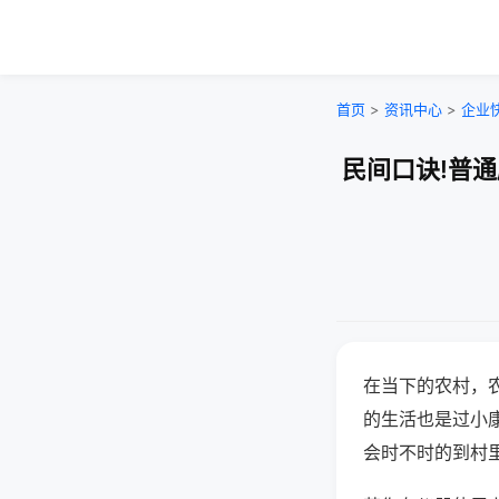
首页
>
资讯中心
>
企业
民间口诀!普
在当下的农村，
的生活也是过小
会时不时的到村