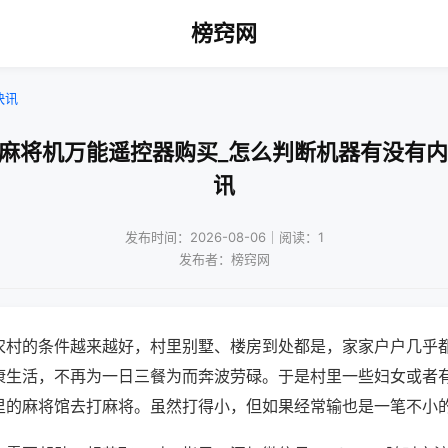
榜窍网
快讯
通麻将机万能遥控器购买_怎么判断机器有没有内
讯
发布时间：2026-08-06｜阅读：1
发布者：榜窍网
农村的条件越来越好，村里别墅、楼房到处都是，家家户户几乎
康生活，不再为一日三餐为而奔波劳碌。于是村里一些妇女或者
里的麻将馆去打麻将。虽然打得小，但如果经常输也是一笔不小