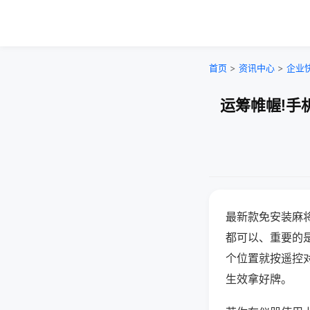
首页
>
资讯中心
>
企业
运筹帷幄!手
最新款免安装麻
都可以、重要的是
个位置就按遥控
生效拿好牌。