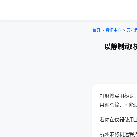
首页
>
资讯中心
>
万能
以静制动!
打麻将实用秘诀
果你总输，可能
若你在仪器使用上
杭州麻将机远程