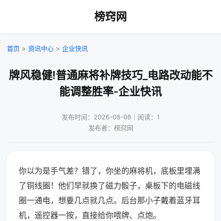
榜窍网
首页
>
资讯中心
>
企业快讯
牌风稳健!普通麻将补牌技巧_电路改动能不
能调整胜率-企业快讯
发布时间：2026-08-08｜阅读：1
发布者：榜窍网
你以为是手气差？错了，你坐的麻将机，底板里埋满
了铜线圈！他们早就换了磁力骰子，桌板下的电磁线
圈一通电，想要几点就几点。后台那小子戴着蓝牙耳
机，遥控器一按，直接给你喂牌、点炮。