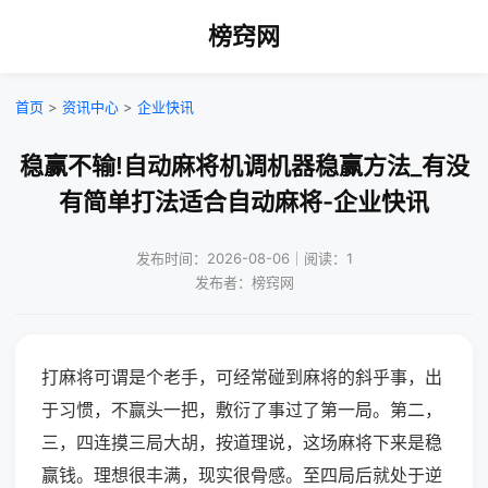
榜窍网
首页
>
资讯中心
>
企业快讯
稳赢不输!自动麻将机调机器稳赢方法_有没
有简单打法适合自动麻将-企业快讯
发布时间：2026-08-06｜阅读：1
发布者：榜窍网
打麻将可谓是个老手，可经常碰到麻将的斜乎事，出
于习惯，不赢头一把，敷衍了事过了第一局。第二，
三，四连摸三局大胡，按道理说，这场麻将下来是稳
赢钱。理想很丰满，现实很骨感。至四局后就处于逆