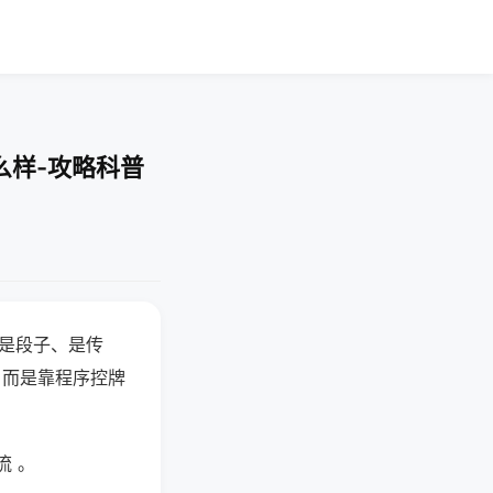
么样-攻略科普
半是段子、是传
，而是靠程序控牌
流 。