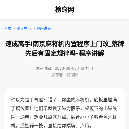
榜窍网
首页
>
资讯中心
>
程序讲解
速成高手!南京麻将机内置程序上门改_落牌
先后有固定规律吗-程序讲解
发布时间：2026-08-08｜阅读：1
发布者：榜窍网
你以为是手气差？错了，你坐的麻将机，底板里埋满
了铜线圈！他们早就换了磁力骰子，桌板下的电磁线
圈一通电，想要几点就几点。后台那小子戴着蓝牙耳
机，遥控器一按，直接给你喂牌、点炮。