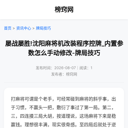
榜窍网
首页
>
资讯中心
>
牌局技巧
屡战屡胜!沈阳麻将机改装程序控牌_内置参
数怎么手动修改-牌局技巧
发布时间：2026-08-07｜阅读：1
发布者：榜窍网
打麻将可谓是个老手，可经常碰到麻将的斜乎事，出
于习惯，不赢头一把，敷衍了事过了第一局。第二，
三，四连摸三局大胡，按道理说，这场麻将下来是稳
赢钱。理想很丰满，现实很骨感。至四局后就处于逆