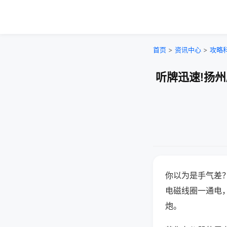
首页
>
资讯中心
>
攻略
听牌迅速!扬
你以为是手气差
电磁线圈一通电
炮。