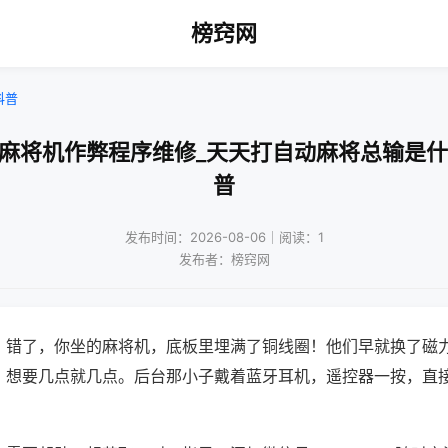
榜窍网
科普
州麻将机作弊程序维修_天天打自动麻将总输是什
普
发布时间：2026-08-06｜阅读：1
发布者：榜窍网
？错了，你坐的麻将机，底板里埋满了铜线圈！他们早就换了磁
，想要几点就几点。后台那小子戴着蓝牙耳机，遥控器一按，直