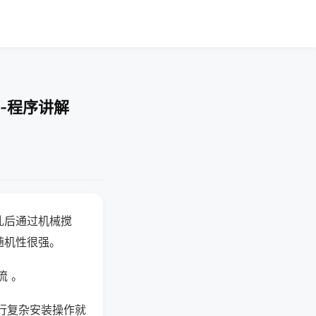
-程序讲解
乱后通过机械搅
随机性很强。
流 。
行复杂安装操作就