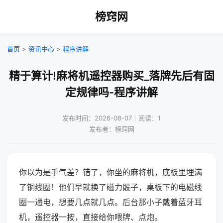
榜窍网
首页
>
资讯中心
>
程序讲解
精于算计!麻将机遥控器购买_落牌先后有固
定规律吗-程序讲解
发布时间：2026-08-07｜阅读：1
发布者：榜窍网
你以为是手气差？错了，你坐的麻将机，底板里埋满
了铜线圈！他们早就换了磁力骰子，桌板下的电磁线
圈一通电，想要几点就几点。后台那小子戴着蓝牙耳
机，遥控器一按，直接给你喂牌、点炮。