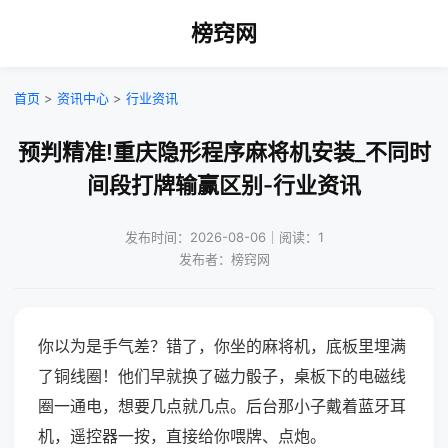
榜窍网
首页
>
资讯中心
>
行业资讯
预判精准!重庆隐形程序麻将机安装_不同时
间段打牌输赢区别-行业资讯
发布时间：2026-08-06｜阅读：1
发布者：榜窍网
你以为是手气差？错了，你坐的麻将机，底板里埋满
了铜线圈！他们早就换了磁力骰子，桌板下的电磁线
圈一通电，想要几点就几点。后台那小子戴着蓝牙耳
机，遥控器一按，直接给你喂牌、点炮。