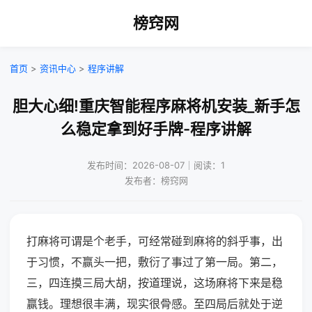
榜窍网
首页
>
资讯中心
>
程序讲解
胆大心细!重庆智能程序麻将机安装_新手怎
么稳定拿到好手牌-程序讲解
发布时间：2026-08-07｜阅读：1
发布者：榜窍网
打麻将可谓是个老手，可经常碰到麻将的斜乎事，出
于习惯，不赢头一把，敷衍了事过了第一局。第二，
三，四连摸三局大胡，按道理说，这场麻将下来是稳
赢钱。理想很丰满，现实很骨感。至四局后就处于逆