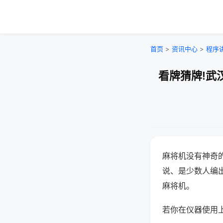
首页
>
资讯中心
>
程序
看牌猜牌!武
麻将机没有神奇的
说、是少数人编
麻将机。
若你在仪器使用上