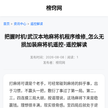
榜窍网
首页
>
资讯中心
>
遥控解读
把握时机!武汉本地麻将机程序维修_怎么无
损加装麻将机遥控-遥控解读
发布时间：2026-08-08｜阅读：1
发布者：榜窍网
打麻将可谓是个老手，可经常碰到麻将的斜乎事，出
于习惯，不赢头一把，敷衍了事过了第一局。第二，
三，四连摸三局大胡，按道理说，这场麻将下来是稳
赢钱。理想很丰满，现实很骨感。至四局后就处于逆