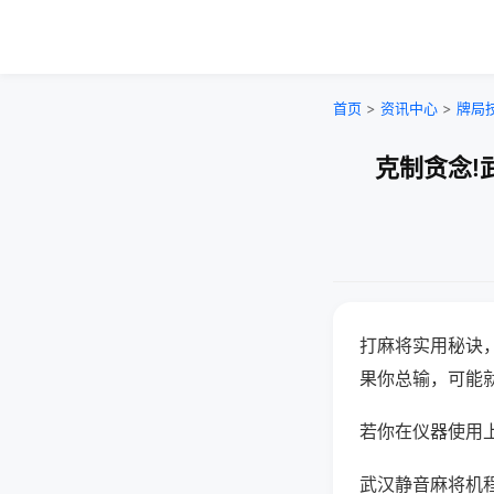
首页
>
资讯中心
>
牌局
克制贪念!
打麻将实用秘诀
果你总输，可能
若你在仪器使用上
武汉静音麻将机