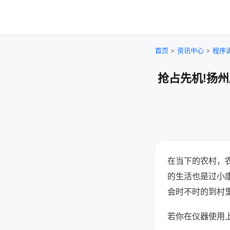
首页
>
资讯中心
>
程序
抢占先机!扬
在当下的农村，
的生活也是过小
会时不时的到村
若你在仪器使用上