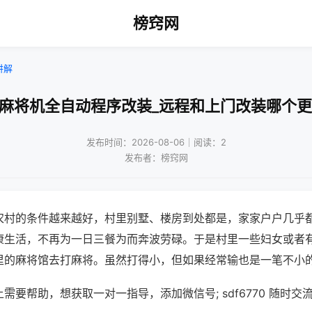
榜窍网
讲解
州麻将机全自动程序改装_远程和上门改装哪个更
发布时间：2026-08-06｜阅读：2
发布者：榜窍网
农村的条件越来越好，村里别墅、楼房到处都是，家家户户几乎
康生活，不再为一日三餐为而奔波劳碌。于是村里一些妇女或者
里的麻将馆去打麻将。虽然打得小，但如果经常输也是一笔不小
需要帮助，想获取一对一指导，添加微信号; sdf6770 随时交流