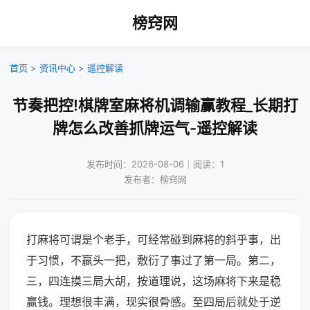
榜窍网
首页
>
资讯中心
>
遥控解读
节奏把控!棋牌室麻将机调输赢教程_长期打
牌怎么改善抓牌运气-遥控解读
发布时间：2026-08-06｜阅读：1
发布者：榜窍网
打麻将可谓是个老手，可经常碰到麻将的斜乎事，出
于习惯，不赢头一把，敷衍了事过了第一局。第二，
三，四连摸三局大胡，按道理说，这场麻将下来是稳
赢钱。理想很丰满，现实很骨感。至四局后就处于逆