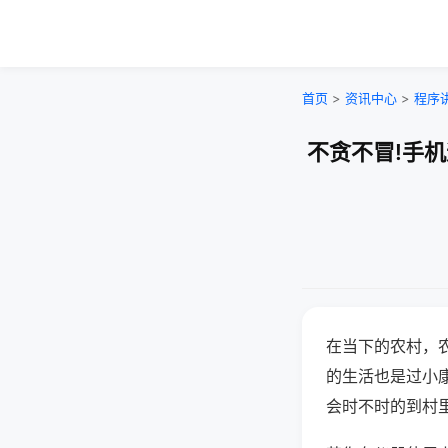
首页
>
资讯中心
>
程序
不贪不冒!手
在当下的农村，
的生活也是过小
会时不时的到村