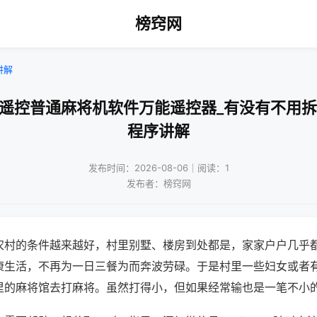
榜窍网
讲解
机遥控普通麻将机软件万能遥控器_有没有不用拆
程序讲解
发布时间：2026-08-06｜阅读：1
发布者：榜窍网
农村的条件越来越好，村里别墅、楼房到处都是，家家户户几乎
康生活，不再为一日三餐为而奔波劳碌。于是村里一些妇女或者
里的麻将馆去打麻将。虽然打得小，但如果经常输也是一笔不小