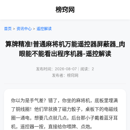
榜窍网
首页
>
资讯中心
>
遥控解读
算牌精准!普通麻将机万能遥控器屏蔽器_肉
眼能不能看出程序机器-遥控解读
发布时间：2026-08-07｜阅读：2
发布者：榜窍网
你以为是手气差？错了，你坐的麻将机，底板里埋满
了铜线圈！他们早就换了磁力骰子，桌板下的电磁线
圈一通电，想要几点就几点。后台那小子戴着蓝牙耳
机，遥控器一按，直接给你喂牌、点炮。