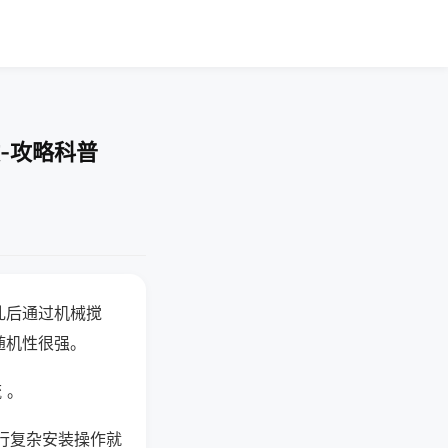
-攻略科普
乱后通过机械搅
随机性很强。
 。
行复杂安装操作就