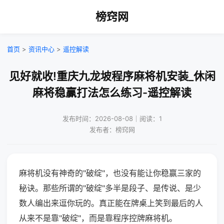
榜窍网
首页
>
资讯中心
>
遥控解读
见好就收!重庆九龙坡程序麻将机安装_休闲
麻将稳赢打法怎么练习-遥控解读
发布时间：2026-08-08｜阅读：1
发布者：榜窍网
麻将机没有神奇的"破绽"，也没有能让你稳赢三家的
秘诀。那些所谓的"破绽"多半是段子、是传说、是少
数人编出来逗你玩的。真正能在牌桌上笑到最后的人
从来不是靠"破绽"，而是靠程序控牌麻将机。