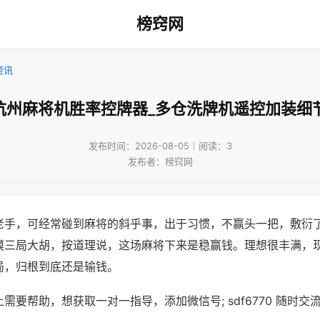
榜窍网
资讯
杭州麻将机胜率控牌器_多仓洗牌机遥控加装细
发布时间：2026-08-05｜阅读：3
发布者：榜窍网
老手，可经常碰到麻将的斜乎事，出于习惯，不赢头一把，敷衍
摸三局大胡，按道理说，这场麻将下来是稳赢钱。理想很丰满，
局，归根到底还是输钱。
需要帮助，想获取一对一指导，添加微信号; sdf6770 随时交流