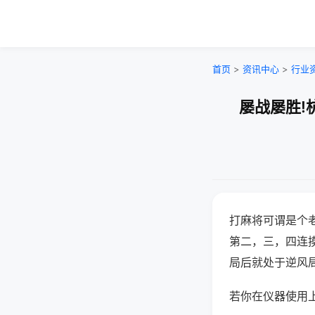
首页
>
资讯中心
>
行业
屡战屡胜!
打麻将可谓是个
第二，三，四连
局后就处于逆风
若你在仪器使用上