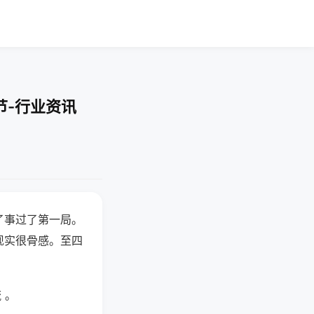
节-行业资讯
了事过了第一局。
现实很骨感。至四
 。