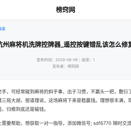
榜窍网
解读
杭州麻将机洗牌控牌器_遥控按键错乱该怎么修
发布时间：2026-08-06｜阅读：1
发布者：榜窍网
老手，可经常碰到麻将的斜乎事，出于习惯，不赢头一把，敷衍
摸三局大胡，按道理说，这场麻将下来是稳赢钱。理想很丰满，
局，归根到底还是输钱。
需要帮助，想获取一对一指导，添加微信号; sdf6770 随时交流