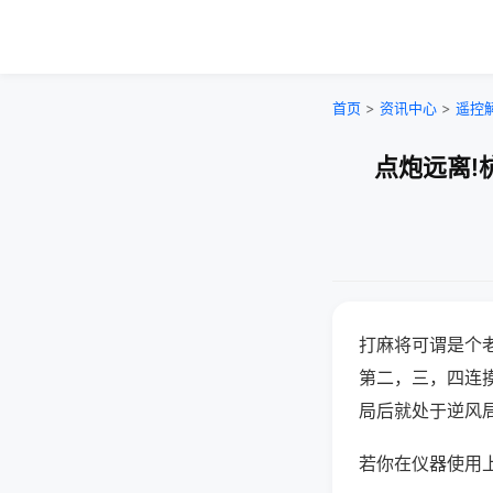
首页
>
资讯中心
>
遥控
点炮远离!
打麻将可谓是个
第二，三，四连
局后就处于逆风
若你在仪器使用上