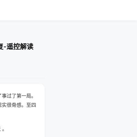
复-遥控解读
了事过了第一局。
现实很骨感。至四
 。