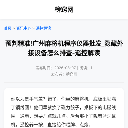
榜窍网
首页
>
资讯中心
>
遥控解读
预判精准!广州麻将机程序仪器批发_隐藏外
接设备怎么排查-遥控解读
发布时间：2026-08-07｜阅读：1
发布者：榜窍网
你以为是手气差？错了，你坐的麻将机，底板里埋满
了铜线圈！他们早就换了磁力骰子，桌板下的电磁线
圈一通电，想要几点就几点。后台那小子戴着蓝牙耳
机，遥控器一按，直接给你喂牌、点炮。