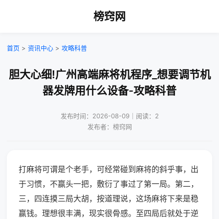
榜窍网
首页
>
资讯中心
>
攻略科普
胆大心细!广州高端麻将机程序_想要调节机
器发牌用什么设备-攻略科普
发布时间：2026-08-09｜阅读：2
发布者：榜窍网
打麻将可谓是个老手，可经常碰到麻将的斜乎事，出
于习惯，不赢头一把，敷衍了事过了第一局。第二，
三，四连摸三局大胡，按道理说，这场麻将下来是稳
赢钱。理想很丰满，现实很骨感。至四局后就处于逆