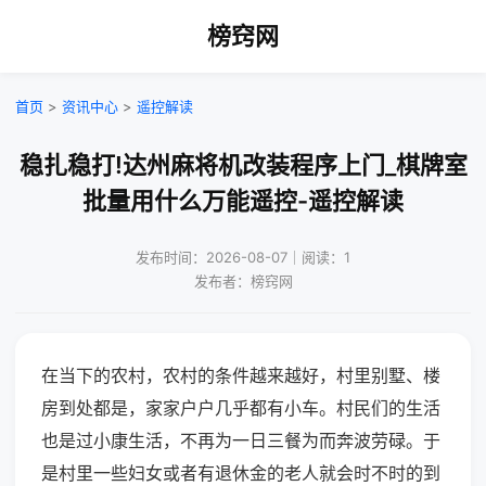
榜窍网
首页
>
资讯中心
>
遥控解读
稳扎稳打!达州麻将机改装程序上门_棋牌室
批量用什么万能遥控-遥控解读
发布时间：2026-08-07｜阅读：1
发布者：榜窍网
在当下的农村，农村的条件越来越好，村里别墅、楼
房到处都是，家家户户几乎都有小车。村民们的生活
也是过小康生活，不再为一日三餐为而奔波劳碌。于
是村里一些妇女或者有退休金的老人就会时不时的到