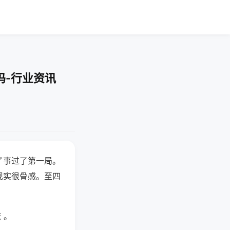
吗-行业资讯
了事过了第一局。
现实很骨感。至四
 。