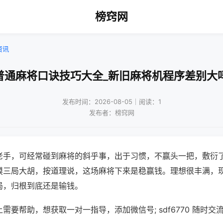
榜窍网
资讯
普通麻将口诀技巧大全_新旧麻将机程序差别大
发布时间：2026-08-05｜阅读：1
发布者：榜窍网
老手，可经常碰到麻将的斜乎事，出于习惯，不赢头一把，敷衍
摸三局大胡，按道理说，这场麻将下来是稳赢钱。理想很丰满，
局，归根到底还是输钱。
需要帮助，想获取一对一指导，添加微信号; sdf6770 随时交流