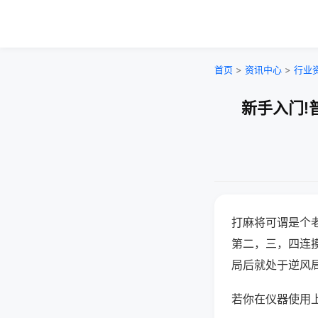
首页
>
资讯中心
>
行业
新手入门!
打麻将可谓是个
第二，三，四连
局后就处于逆风
若你在仪器使用上