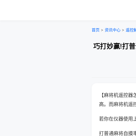
首页
>
资讯中心
>
遥控
巧打妙赢!打
【麻将机遥控器
高。而麻将机遥
若你在仪器使用上
打普通麻将自摸