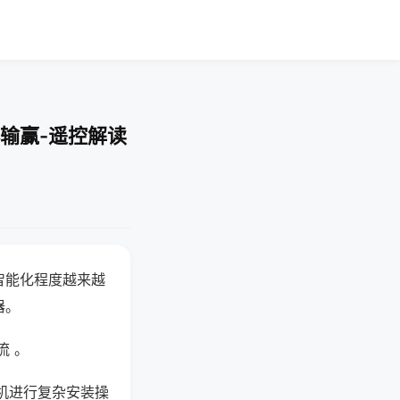
输赢-遥控解读
智能化程度越来越
器。
流 。
机进行复杂安装操