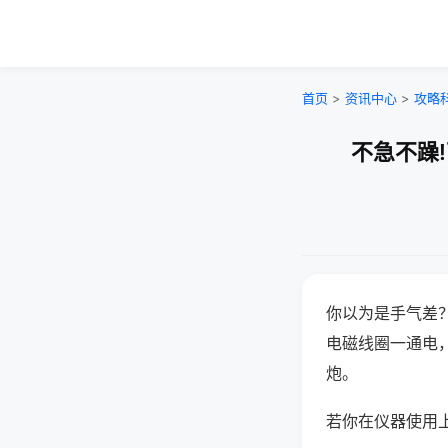
首页
>
资讯中心
>
攻略
不急不躁
你以为是手气差
电磁线圈一通电
炮。
若你在仪器使用上