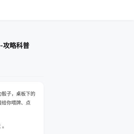
-攻略科普
力骰子，桌板下的
接给你喂牌、点
 。