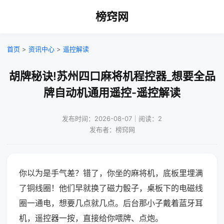
榜窍网
首页
>
资讯中心
>
遥控解读
胡牌秘诀!苏州四口麻将机程控器_想要全品
牌自动机通用遥控-遥控解读
发布时间：2026-08-07｜阅读：2
发布者：榜窍网
你以为是手气差？错了，你坐的麻将机，底板里埋满
了铜线圈！他们早就换了磁力骰子，桌板下的电磁线
圈一通电，想要几点就几点。后台那小子戴着蓝牙耳
机，遥控器一按，直接给你喂牌、点炮。