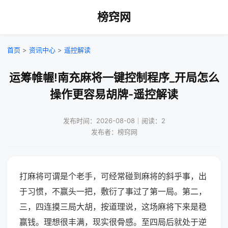
榜窍网
首页
>
资讯中心
>
遥控解读
运筹帷幄!南充麻将一键控制程序_开局怎么
操作更容易胡牌-遥控解读
发布时间：2026-08-08｜阅读：2
发布者：榜窍网
打麻将可谓是个老手，可经常碰到麻将的斜乎事，出
于习惯，不赢头一把，敷衍了事过了第一局。第二，
三，四连摸三局大胡，按道理说，这场麻将下来是稳
赢钱。理想很丰满，现实很骨感。至四局后就处于逆